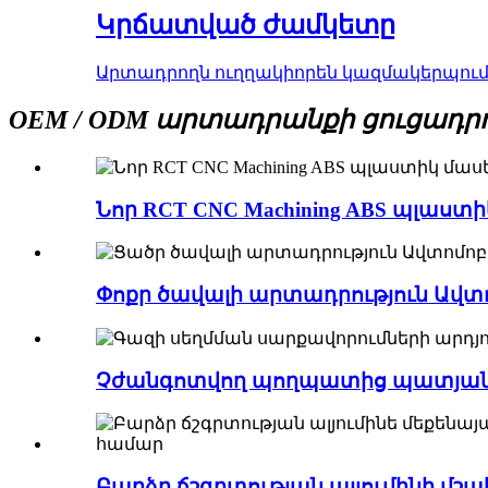
Կրճատված ժամկետը
Արտադրողն ուղղակիորեն կազմակերպում
OEM / ODM արտադրանքի ցուցադրո
Նոր RCT CNC Machining ABS պլաստ
Փոքր ծավալի արտադրություն Ավտ
Չժանգոտվող պողպատից պատյաննե
Բարձր ճշգրտության ալյումինի մշա