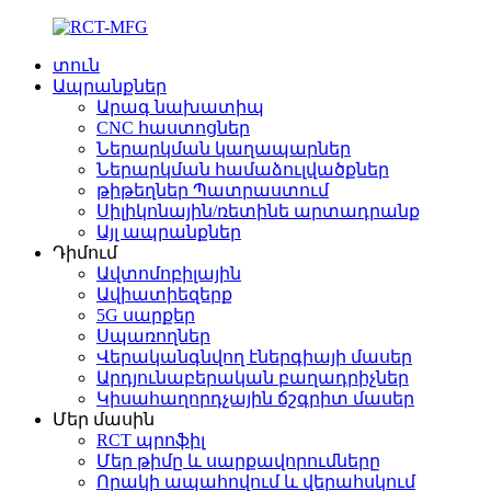
տուն
Ապրանքներ
Արագ նախատիպ
CNC հաստոցներ
Ներարկման կաղապարներ
Ներարկման համաձուլվածքներ
թիթեղներ Պատրաստում
Սիլիկոնային/ռետինե արտադրանք
Այլ ապրանքներ
Դիմում
Ավտոմոբիլային
Ավիատիեզերք
5G սարքեր
Սպառողներ
Վերականգնվող էներգիայի մասեր
Արդյունաբերական բաղադրիչներ
Կիսահաղորդչային ճշգրիտ մասեր
Մեր մասին
RCT պրոֆիլ
Մեր թիմը և սարքավորումները
Որակի ապահովում և վերահսկում