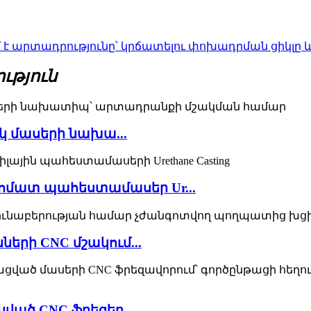
 է արտադրությունը՝ կրճատելու փոխադրման ցիկլը
ւթյուն
իկ մասերի նախա...
ոմատ պահեստամասեր Ur...
րի CNC մշակում...
կված CNC ֆրեզեր...