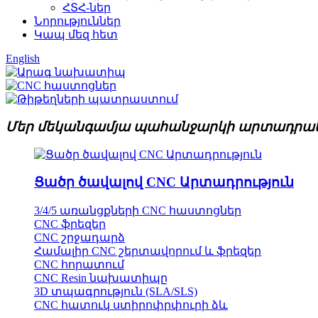
ՀՏՀ-ներ
Նորություններ
Կապ մեզ հետ
English
Մեր մեկանգամյա պահանջարկի արտադրակ
Ցածր ծավալով CNC Արտադրություն
3/4/5 առանցքների CNC հաստոցներ
CNC ֆրեզեր
CNC շրջադարձ
Համալիր CNC շերտավորում և ֆրեզեր
CNC հորատում
CNC Resin նախատիպը
3D տպագրություն (SLA/SLS)
CNC հատուկ ստիրոփրփուրի ձև