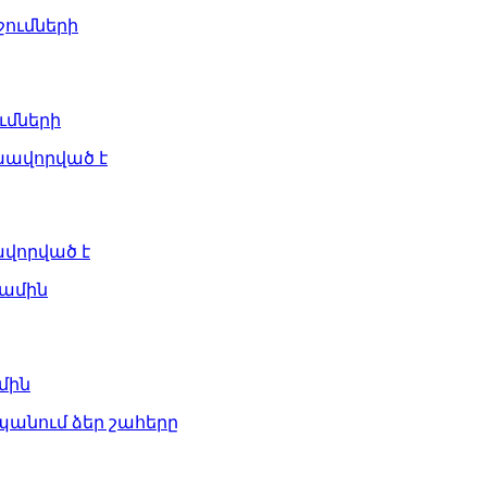
ւմների
ավորված է
մին